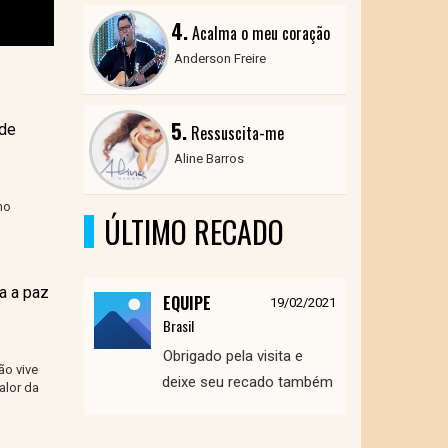
4.
Acalma o meu coração
Anderson Freire
5.
 de
Ressuscita-me
Aline Barros
mo
ÚLTIMO RECADO
a a paz
EQUIPE
19/02/2021
Brasil
Obrigado pela visita e
ão vive
deixe seu recado também
alor da