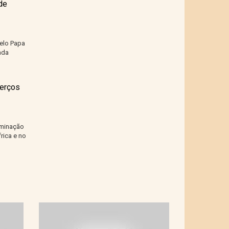
de
elo Papa
ada
terços
iminação
rica e no