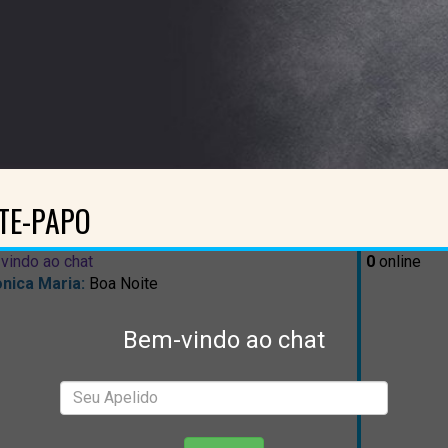
TE-PAPO
vindo ao chat
0
online
nica Maria:
Boa Noite
Bem-vindo ao chat