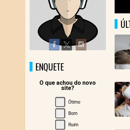
Volume
90%
ÚL
ENQUETE
O que achou do novo
site?
Ótimo
Bom
Ruim