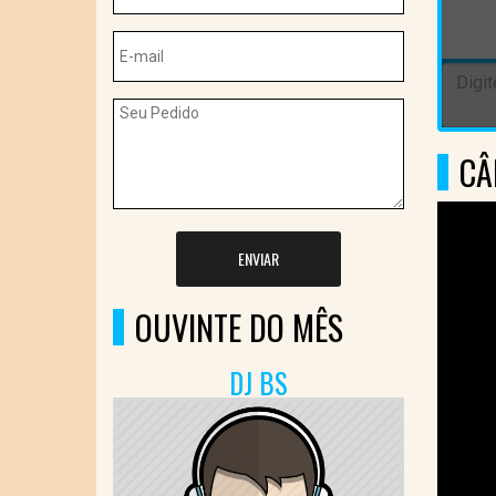
CÂ
ENVIAR
OUVINTE DO MÊS
DJ BS