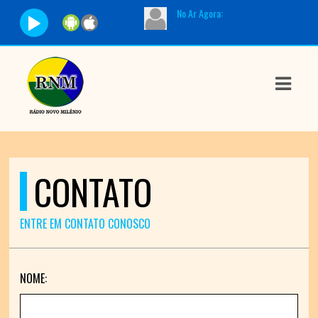
No Ar Agora:
ASTS
IAS
IA
DOS
CONTATO
RAMAÇÃO
TOS
ENTRE EM CONTATO CONOSCO
E
NOME:
E
ATO